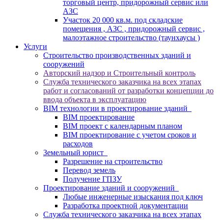
торговый центр, придорожный сервис или
АЗС
Участок 20 000 кв.м. под складские
помещения , АЗС , придорожный сервис ,
малоэтажное строительство (таунхаусы )
Услуги
Строительство производственных зданий и
сооружений
Авторский надзор и Строительный контроль
Служба технического заказчика на всех этапах
работ и согласований от разработки концепции до
ввода объекта в эксплуатацию
BIM технологии в проектирование зданий
BIM проектирование
BIM проект с календарным планом
BIM проектирование c учетом сроков и
расходов
Земельный юрист
Разрешение на строительство
Перевод земель
Получение ГПЗУ
Проектирование зданий и сооружений
Любые инженерные изыскания под ключ
Разработка проектной документации
Служба технического заказчика на всех этапах