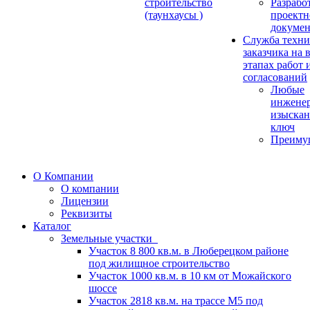
строительство
Разрабо
(таунхаусы )
проектн
докуме
Служба техни
заказчика на 
этапах работ 
согласований
Любые
инжене
изыскан
ключ
Преиму
О Компании
О компании
Лицензии
Реквизиты
Каталог
Земельные участки
Участок 8 800 кв.м. в Люберецком районе
под жилищное строительство
Участок 1000 кв.м. в 10 км от Можайского
шоссе
Участок 2818 кв.м. на трассе М5 под