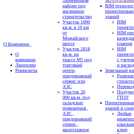
Люберецком
эксплуатаци
районе под
BIM технолог
жилищное
проектирован
строительство
зданий
Участок 1000
BIM
кв.м. в 10 км
проекти
от
BIM про
Можайского
календ
шоссе
планом
О Компании
Участок 2818
BIM
О
кв.м. на
проекти
компании
трассе М5 под
c учето
Лицензии
торговый
и расхо
Реквизиты
центр,
Земельный ю
придорожный
Разреше
сервис или
строите
АЗС
Перевод
Участок 20
Получе
000 кв.м. под
ГПЗУ
складские
Проектирова
помещения ,
зданий и соо
АЗС ,
Любые
придорожный
инжене
сервис ,
изыскан
малоэтажное
ключ