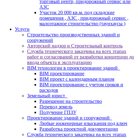
торговый центр, придорожный сервис или
АЗС
Участок 20 000 кв.м. под складские
помещения , АЗС , придорожный сервис ,
малоэтажное строительство (таунхаусы )
Услуги
Строительство производственных зданий и
сооружений
Авторский надзор и Строительный контроль
Служба технического заказчика на всех этапах
работ и согласований от разработки концепции до
ввода объекта в эксплуатацию
BIM технологии в проектирование зданий
BIM проектирование
BIM проект с календарным планом
BIM проектирование c учетом сроков и
расходов
Земельный юрист
Разрешение на строительство
Перевод земель
Получение ГПЗУ
Проектирование зданий и сооружений
Любые инженерные изыскания под ключ
Разработка проектной документации
Служба технического заказчика на всех этапах