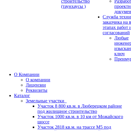
строительство
Разрабо
(таунхаусы )
проектн
докуме
Служба техни
заказчика на 
этапах работ 
согласований
Любые
инжене
изыскан
ключ
Преиму
О Компании
О компании
Лицензии
Реквизиты
Каталог
Земельные участки
Участок 8 800 кв.м. в Люберецком районе
под жилищное строительство
Участок 1000 кв.м. в 10 км от Можайского
шоссе
Участок 2818 кв.м. на трассе М5 под