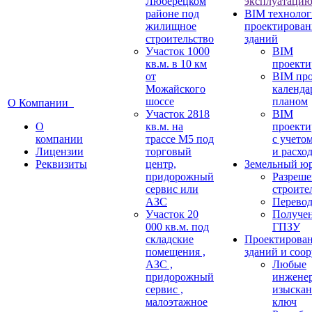
Люберецком
эксплуатаци
районе под
BIM технолог
жилищное
проектирован
строительство
зданий
Участок 1000
BIM
кв.м. в 10 км
проекти
от
BIM про
Можайского
календ
шоссе
планом
О Компании
Участок 2818
BIM
О
кв.м. на
проекти
компании
трассе М5 под
c учето
Лицензии
торговый
и расхо
Реквизиты
центр,
Земельный ю
придорожный
Разреше
сервис или
строите
АЗС
Перевод
Участок 20
Получе
000 кв.м. под
ГПЗУ
складские
Проектирова
помещения ,
зданий и соо
АЗС ,
Любые
придорожный
инжене
сервис ,
изыскан
малоэтажное
ключ